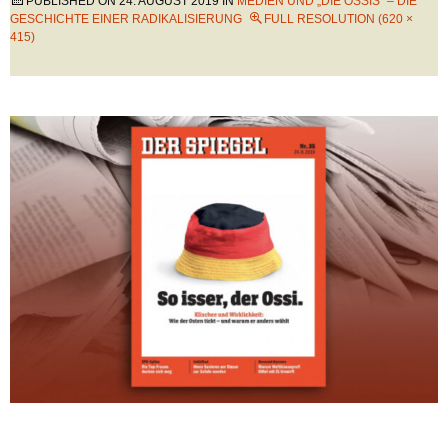
PUBLISHED ON
24. AUGUST 2019
IN
MEDIEN UND „DIE OSSIS“ – DIE
GESCHICHTE EINER RADIKALISIERUNG
FULL RESOLUTION (620 ×
415)