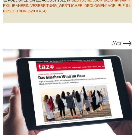
PUBLISHED ON
22. AUGUST 2022
IN
DEUTSCHE JOURNALISTIN WIRFT
EXIL-IRANERIN VERBREITUNG „WESTLICHER IDEOLOGIEN“ VOR
FULL
RESOLUTION (620 × 414)
→
Next