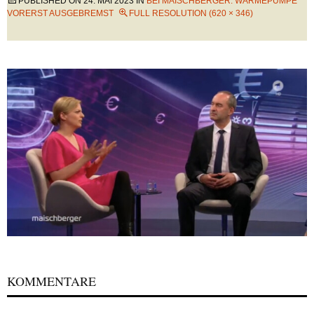
PUBLISHED ON
24. MAI 2023
IN
BEI MAISCHBERGER: WÄRMEPUMPE
VORERST AUSGEBREMST
FULL RESOLUTION (620 × 346)
KOMMENTARE