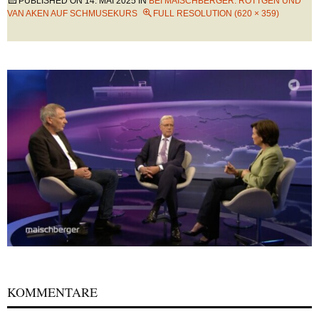
PUBLISHED ON
14. MAI 2025
IN
BEI MAISCHBERGER: RÖTTGEN UND
VAN AKEN AUF SCHMUSEKURS
FULL RESOLUTION (620 × 359)
KOMMENTARE