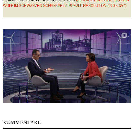
PUBLISHED ON
11. DEZEMBER 2025
IN
BEI MAISCHBERGER: GRÜNER
WOLF IM SCHWARZEN SCHAFSPELZ
FULL RESOLUTION (620 × 357)
KOMMENTARE