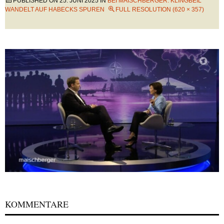
PUBLISHED ON
25. JUNI 2025
IN
BEI MAISCHBERGER: KLINGBEIL
WANDELT AUF HABECKS SPUREN
FULL RESOLUTION (620 × 357)
KOMMENTARE