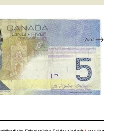
→
Next