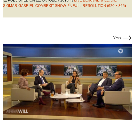
PUBLISHED ON
22. OKTOBER 2018
IN
LIVE BEI ANNE WILL: DIE
SIGMAR-GABRIEL-COMBEXIT-SHOW
FULL RESOLUTION (620 × 365)
→
Next