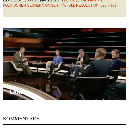
PUBLISHED ON
27. MÄRZ 2025
IN
BEI LANZ: WIE MAN MIT
POLITISCHEN GEGNERN UMGEHT
FULL RESOLUTION (620 × 361)
KOMMENTARE