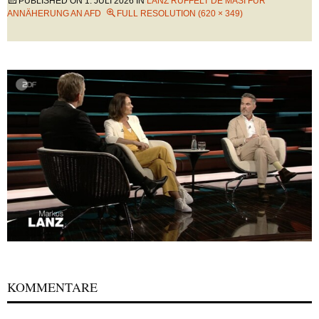
PUBLISHED ON
1. JULI 2026
IN
LANZ RÜFFELT DE MASI FÜR
ANNÄHERUNG AN AFD
FULL RESOLUTION (620 × 349)
KOMMENTARE