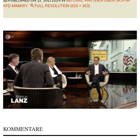
PUBLISHED ON
11. JULI 2024
IN
BEI LANZ: PARTEIEN ÜBEN SICH IM
AFD-MIMIKRY
FULL RESOLUTION (620 × 363)
KOMMENTARE