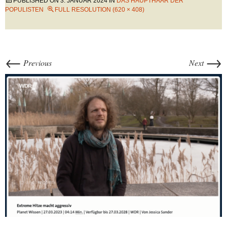
PUBLISHED ON
3. JANUAR 2024
IN
DAS HAUPTHAAR DER
POPULISTEN
FULL RESOLUTION (620 × 408)
←
→
Previous
Next