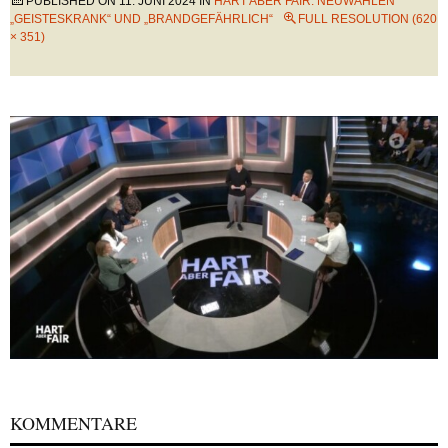
PUBLISHED ON
11. JUNI 2024
IN
HART ABER FAIR: NEUWAHLEN
„GEISTESKRANK“ UND „BRANDGEFÄHRLICH“
FULL RESOLUTION (620
× 351)
KOMMENTARE