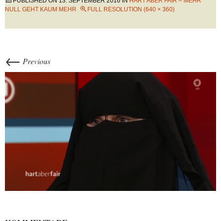
PUBLISHED ON
13. SEPTEMBER 2016
IN
HART ABER FAIR – MEHR
NULL GEHT KAUM MEHR
FULL RESOLUTION (640 × 360)
←
Previous