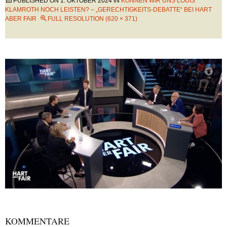
PUBLISHED ON
1. OKTOBER 2024
IN
KÖNNEN WIR UNS LOUIS
KLAMROTH NOCH LEISTEN? – „GERECHTIGKEITS-DEBATTE“ BEI HART
ABER FAIR
FULL RESOLUTION (620 × 371)
KOMMENTARE