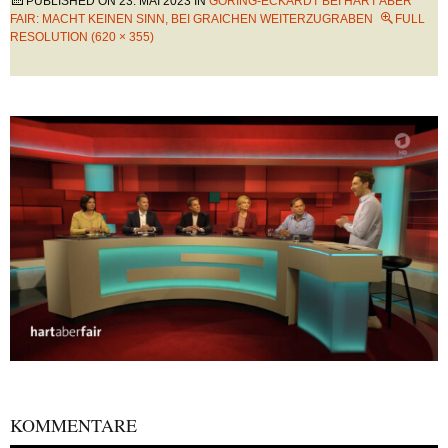
PUBLISHED ON
23. MAI 2023
IN
GÖRING-ECKARDT BEI HART ABER
FAIR: MACHT KEINEN SINN, BEI GRAICHEN WEITERZUGRABEN
FULL
RESOLUTION (620 × 355)
KOMMENTARE