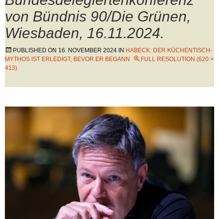
von Bündnis 90/Die Grünen,
Wiesbaden, 16.11.2024.
PUBLISHED ON
16. NOVEMBER 2024
IN
HABECK: DER KÜCHENTISCH-
MYTHOS IST ERLEDIGT, BEVOR ER BEGANN
FULL RESOLUTION (620 ×
413)