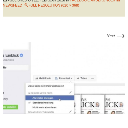
PUBLISHED ON
22. FEBRUAR 2018
IN
FACEBOOK: ÄNDERUNGEN IM
NEWSFEED
FULL RESOLUTION (620 × 368)
→
Next