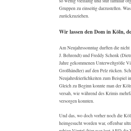
so wenig vielfältig und stur familiär o
Gruppen zu einseitig darzustellen. Was 
zurückzuziehen.
Wir lassen den Dom in Köln, de
Am Neujahrssonntag durften die nicht 
J. Behrendt) und Freddy Schenk (Die
Jahre gekommenen Unterweltgröße Vik
Großhändler) auf den Pelz rücken. Sch
Neujahrsfeierlichkeiten zum Beispiel i
Gleich zu Beginn konnte man der Kölne
versah, wie während des Krimis mehrf
versorgen konnten.
Und das, wo doch vorher noch die Kö
heimgesucht worden war, offenbar ultr
ruhige Viertel (hier war laut ARD di