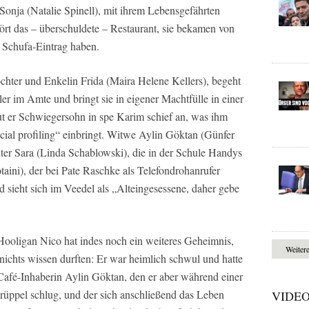
nja (Natalie Spinell), mit ihrem Lebensgefährten
rt das – überschuldete – Restaurant, sie bekamen von
n Schufa-Eintrag haben.
chter und Enkelin Frida (Maira Helene Kellers), begeht
er im Amte und bringt sie in eigener Machtfülle in einer
t er Schwiegersohn in spe Karim schief an, was ihm
cial profiling“ einbringt. Witwe Aylin Göktan (Günfer
er Sara (Linda Schablowski), die in der Schule Handys
aini), der bei Pate Raschke als Telefondrohanrufer
und sieht sich im Veedel als „Alteingesessene, daher gebe
Hooligan Nico hat indes noch ein weiteres Geheimnis,
Weiter
ichts wissen durften: Er war heimlich schwul und hatte
fé-Inhaberin Aylin Göktan, den er aber während einer
üppel schlug, und der sich anschließend das Leben
VIDE