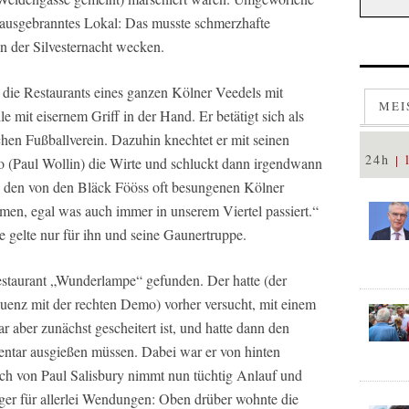
 ausgebranntes Lokal: Das musste schmerzhafte
n der Silvesternacht wecken.
 die Restaurants eines ganzen Kölner Veedels mit
MEI
lle mit eisernem Griff in der Hand. Er betätigt sich als
ichen Fußballverein. Dazuhin knechtet er mit seinen
24h
(Paul Wollin) die Wirte und schluckt dann irgendwann
ig den von den Bläck Fööss oft besungenen Kölner
en, egal was auch immer in unserem Viertel passiert.“
 gelte nur für ihn und seine Gaunertruppe.
estaurant „Wunderlampe“ gefunden. Der hatte (der
uenz mit der rechten Demo) vorher versucht, mit einem
 aber zunächst gescheitert ist, und hatte dann den
entar ausgießen müssen. Dabei war er von hinten
h von Paul Salisbury nimmt nun tüchtig Anlauf und
ger für allerlei Wendungen: Oben drüber wohnte die