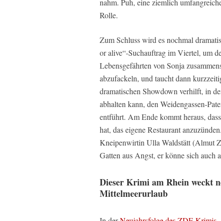
nahm. Puh, eine ziemlich umfangreiche
Rolle.
Zum Schluss wird es nochmal dramatisc
or alive“-Suchauftrag im Viertel, um d
Lebensgefährten von Sonja zusammens
abzufackeln, und taucht dann kurzzeit
dramatischen Showdown verhilft, in d
abhalten kann, den Weidengassen-Paten 
entführt. Am Ende kommt heraus, dass d
hat, das eigene Restaurant anzuzünde
Kneipenwirtin Ulla Waldstätt (Almut Z
Gatten aus Angst, er könne sich auch an
Dieser Krimi am Rhein weckt n
Mittelmeerurlaub
In der
Neujahrsfolge des ZDF-Krimis
„