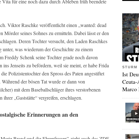
 Vita für eine noch dazu durch Ableben früh beendete
h. Viktor Raschke veröffentlicht einen „wanted: dead
en Mörder seines Sohnes zu ermitteln. Dabei lässt er den
chlagen. Deren Tochter versucht, den Laden Raschkes
ig unter, was wiederum der Geschichte zu einem
em Freddy Schenk seine Tochter grade noch davon
ins Jenseits zu befördern, weil sie meint, er habe Frida
STURM 
ie Polizistentochter den Spross des Paten angestiftet
Ist Deu
Ceuta-
n. Während der bösen Tat wurde er dann von
Marco 
ilcher) mit dem Baseballschläger ihres verstorbenen
 ihrer „Gaststätte“ vergreifen, erschlagen.
ostalgische Erinnerungen an den
Marie Brand und die Ehrenfrauen” zieht auch das ZDF