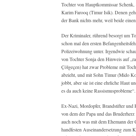
Tochter von Hauptkommissar Schenk, So
Karim Farooq (Timur Isik). Denen gehö
der Bank nichts mehr, weil beide eine
Der Kriminaler, rührend besorgt um To
schon mal den ersten Befangenheitsfehl
Polizeiwohnung unter. Irgendwie schau
von Tochter Sonja den Hinweis auf „ra
Çölgeçen) hat zwar Probleme mit Tocht
abzieht, und mit Sohn Timur (Mido Kot
jobbt, aber sie ist eine ehrliche Haut 
es da auch keine Rassismusprobleme“.
Ex-Nazi, Mordopfer, Brandstifter und 
von dem der Papa und das Bruderherz n
auch noch was mit dem Ehemann der Ca
handfesten Auseinandersetzung zum Kr