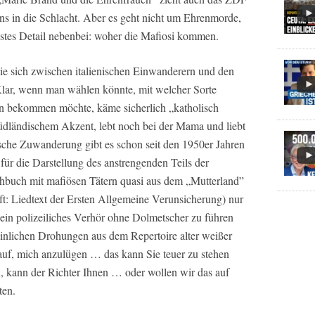
ns in die Schlacht. Aber es geht nicht um Ehrenmorde,
gstes Detail nebenbei: woher die Mafiosi kommen.
, die sich zwischen italienischen Einwanderern und den
 Klar, wenn man wählen könnte, mit welcher Sorte
un bekommen möchte, käme sicherlich „katholisch
südländischem Akzent, lebt noch bei der Mama und liebt
ische Zuwanderung gibt es schon seit den 1950er Jahren
ür die Darstellung des anstrengenden Teils der
rehbuch mit mafiösen Tätern quasi aus dem „Mutterland”
ft: Liedtext der Ersten Allgemeine Verunsicherung) nur
, ein polizeiliches Verhör ohne Dolmetscher zu führen
inlichen Drohungen aus dem Repertoire alter weißer
 auf, mich anzulügen … das kann Sie teuer zu stehen
 kann der Richter Ihnen … oder wollen wir das auf
ten.