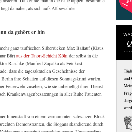
rganisieren! Da könnte man in die Falle tappen, bestimmte
liegt da näher, als sich aufs Altbewährte
nn da gehört er hin
WA
Q
mehr ganz taufrischen Silberrücken Max Ballauf (Klaus
tmar Bär)
aus der Tatort-Schicht Köln
der selbst in die
tor Raschke (Manfred Zapatka als Feinkost-
ade, dass die tagesaktuellen Geschehnisse der
Tägl
und 
n Berlin ihre Schatten auf diesen Sonntagskrimi warfen.
Mein
r Feuerwehr zusehen, wie sie unbehelligt ihren Dienst
Frage
ach Krankenwagenbesatzungen in aller Ruhe Patienten
darg
werd
lner Innenstadt von einem vermummten schwarzen Block
arechten Demonstranten, die Slogans skandierend durch
e Weidengasse gemeint) marschiert waren. Umgeworfene