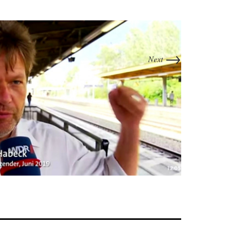
→
Next