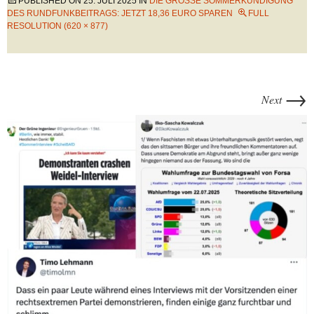
PUBLISHED ON
25. JULI 2025
IN
DIE GROSSE SOMMERKÜNDIGUNG D
ES RUNDFUNKBEITRAGS: JETZT 18,36 EURO SPAREN
FULL
RESOLUTION (620 × 877)
→
Next