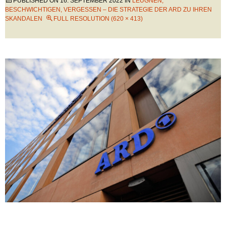
PUBLISHED ON
16. SEPTEMBER 2022
IN
LEUGNEN,
BESCHWICHTIGEN, VERGESSEN – DIE STRATEGIE DER ARD ZU IHREN
SKANDALEN
FULL RESOLUTION (620 × 413)