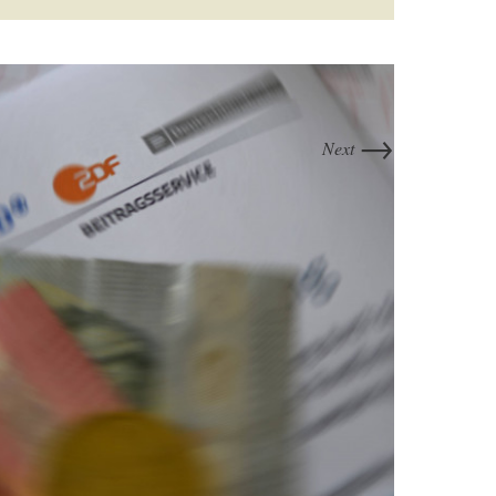
→
Next