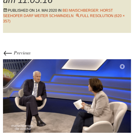
PUBLISHED ON
14. MAI 2020
IN
BEI MAISCHBERGER: HORST
SEEHOFER DARF WEITER SCHWINDELN
FULL RESOLUTION (620 ×
357)
←
Previous