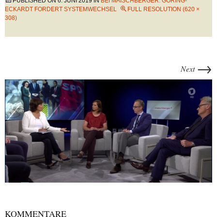
PUBLISHED ON
6. JUNI 2019
IN
BEI MAISCHBERGER: GÖRING-
ECKARDT FORDERT SYSTEMWECHSEL
FULL RESOLUTION (620 ×
308)
→
Next
KOMMENTARE