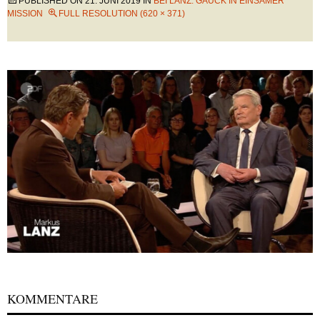
PUBLISHED ON
21. JUNI 2019
IN
BEI LANZ: GAUCK IN EINSAMER
MISSION
FULL RESOLUTION (620 × 371)
KOMMENTARE