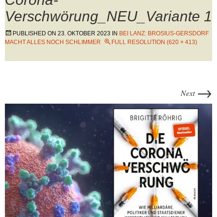
Verschwörung_NEU_Variante 1
PUBLISHED ON
23. OKTOBER 2023
IN
BEI LANZ: BROSIUS-GERSDORF
MACHT ALLES NOCH SCHLIMMER
FULL RESOLUTION (620 × 413)
→
Next