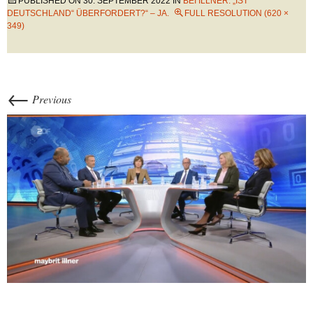
PUBLISHED ON
30. SEPTEMBER 2022
IN
BEI ILLNER: „IST
DEUTSCHLAND“ ÜBERFORDERT?“ – JA.
FULL RESOLUTION (620 ×
349)
←
Previous