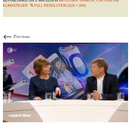
PUBLISHED ON
3. MAI 2019
IN
BEI ILLNER: HABECK, CO2 UND DIE
KLIMASTEUER
FULL RESOLUTION (620 × 394)
←
Previous