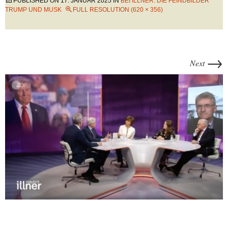
PUBLISHED ON
17. JANUAR 2025
IN
BEI ILLNER: DIE FEINDBILDER
TRUMP UND MUSK
FULL RESOLUTION (620 × 356)
→
Next