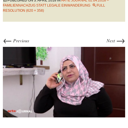
PUBLISHED ON
3. APRIL 2018
IN
ARTE JOURNAL 02.04.2018 –
FAMILIENNACHZUG STATT LEGALE EINWANDERUNG
FULL
RESOLUTION (620 × 358)
←
→
Previous
Next