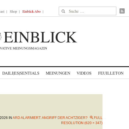
Suche nach:
ast
Shop
Einblick-Abo
DAILI|ES|SENTIALS
MEINUNGEN
VIDEOS
FEUILLETON
2026
IN
ARD ALARMIERT: ANGRIFF DER ACHTZIGER?
FULL
RESOLUTION (620 × 347)