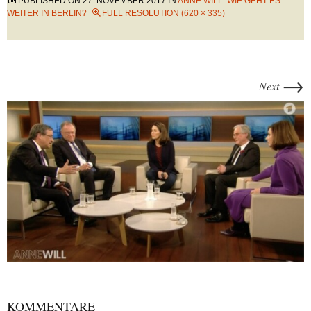
PUBLISHED ON
27. NOVEMBER 2017
IN
ANNE WILL: WIE GEHT ES
WEITER IN BERLIN?
FULL RESOLUTION (620 × 335)
→
Next
KOMMENTARE