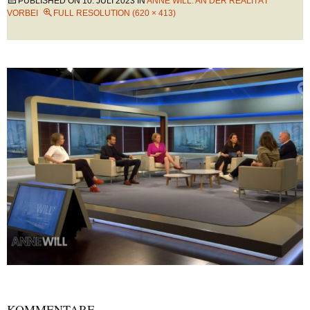
PUBLISHED ON
10. JULI 2023
IN
ANNE WILL: AN DER REALITÄT
VORBEI
FULL RESOLUTION (620 × 413)
KOMMENTARE