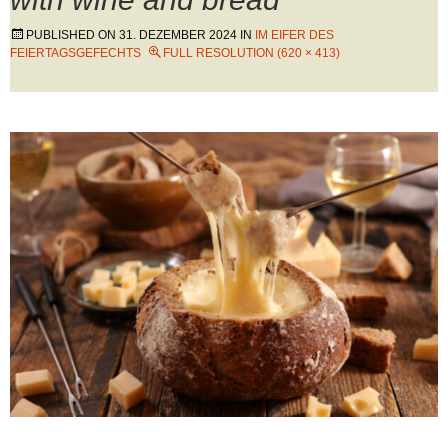
PUBLISHED ON
31. DEZEMBER 2024
IN
IM EIFER DES
FEIERTAGSGEFECHTS
FULL RESOLUTION (620 × 413)