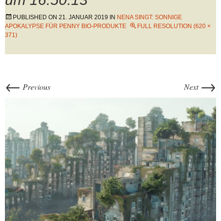
PUBLISHED ON
21. JANUAR 2019
IN
NENA SINGT: SONNIGE
APOKALYPSE FÜR PENNY BIO-PRODUKTE
FULL RESOLUTION (620 ×
371)
←
→
Previous
Next