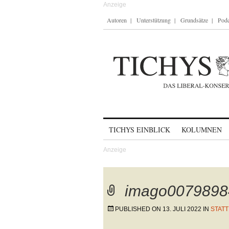
Autoren
Unterstützung
Grundsätze
Podc
Skip to content
TICHYS EINBLICK
KOLUMNEN
imago0079898
PUBLISHED ON
13. JULI 2022
IN
STATT