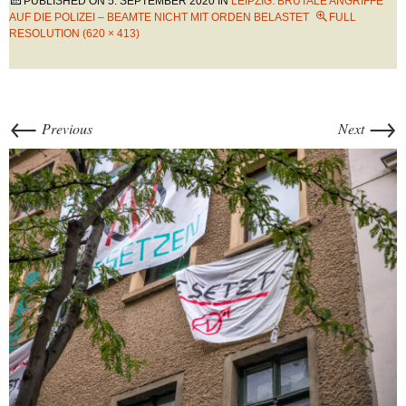
PUBLISHED ON
5. SEPTEMBER 2020
IN
LEIPZIG: BRUTALE ANGRIFFE
AUF DIE POLIZEI – BEAMTE NICHT MIT ORDEN BELASTET
FULL
RESOLUTION (620 × 413)
←
→
Previous
Next