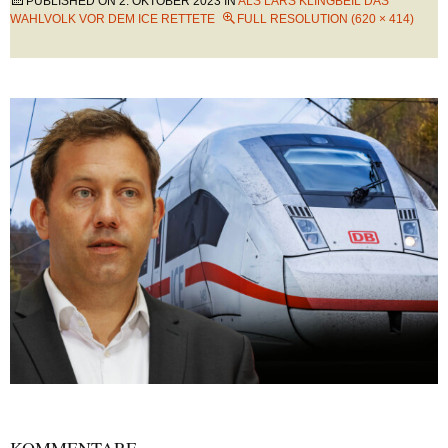
PUBLISHED ON
2. OKTOBER 2023
IN
ALS LARS KLINGBEIL DAS
WAHLVOLK VOR DEM ICE RETTETE
FULL RESOLUTION (620 × 414)