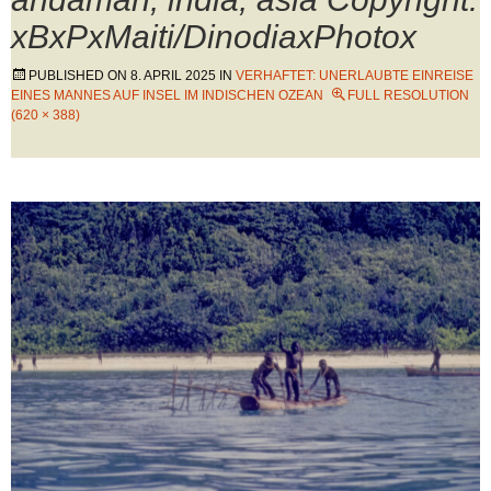
xBxPxMaiti/DinodiaxPhotox
PUBLISHED ON
8. APRIL 2025
IN
VERHAFTET: UNERLAUBTE EINREISE
EINES MANNES AUF INSEL IM INDISCHEN OZEAN
FULL RESOLUTION
(620 × 388)