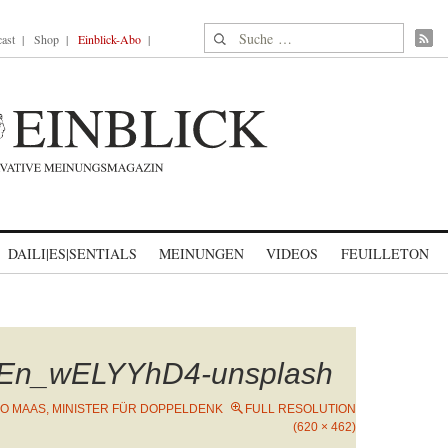
Suche nach:
ast
Shop
Einblick-Abo
DAILI|ES|SENTIALS
MEINUNGEN
VIDEOS
FEUILLETON
-En_wELYYhD4-unsplash
KO MAAS, MINISTER FÜR DOPPELDENK
FULL RESOLUTION
(620 × 462)