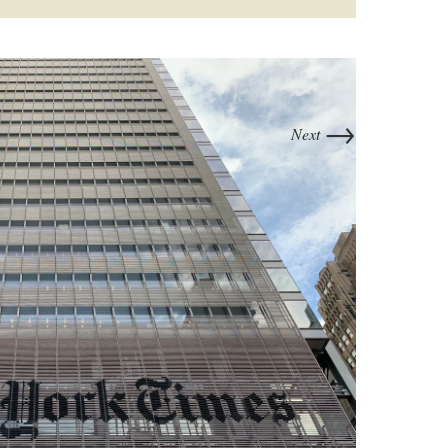
→
Next