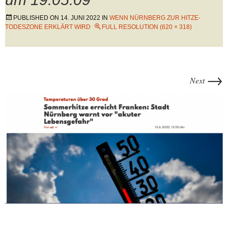
PUBLISHED ON
14. JUNI 2022
IN
WENN NÜRNBERG ZUR HITZE-
TODESZONE ERKLÄRT WIRD
FULL RESOLUTION (620 × 318)
→
Next