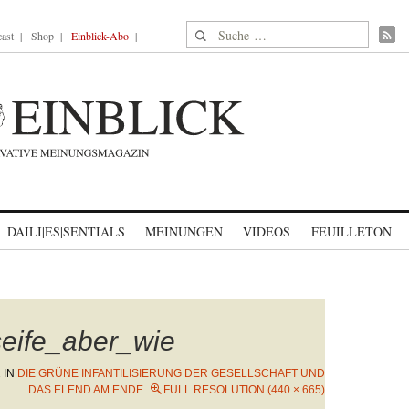
Suche nach:
ast
Shop
Einblick-Abo
DAILI|ES|SENTIALS
MEINUNGEN
VIDEOS
FEUILLETON
eife_aber_wie
2
IN
DIE GRÜNE INFANTILISIERUNG DER GESELLSCHAFT UND
DAS ELEND AM ENDE
FULL RESOLUTION (440 × 665)