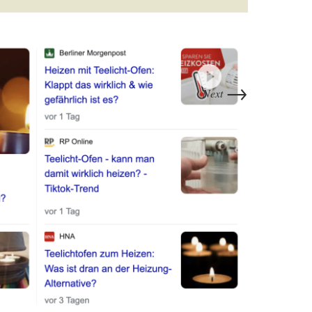
→
Next