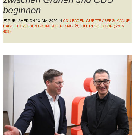
beginnen
PUBLISHED ON
13. MAI 2026
IN
CDU BADEN-WÜRTTEMBERG: MANUEL
HAGEL KÜSST DEN GRÜNEN DEN RING
FULL RESOLUTION (620 ×
409)