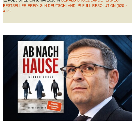
PUBLISHED ON
8. MAI 2026
IN
GERALD GROSZ LANDET ERNEUT
BESTSELLER-ERFOLG IN DEUTSCHLAND
FULL RESOLUTION (620 ×
413)