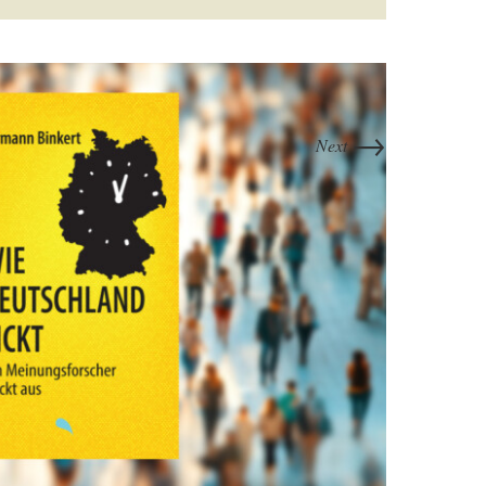
→
Next