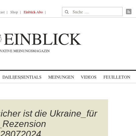
Suche nach:
ast
Shop
Einblick-Abo
DAILI|ES|SENTIALS
MEINUNGEN
VIDEOS
FEUILLETON
cher ist die Ukraine_für
z_Rezension
_28072024