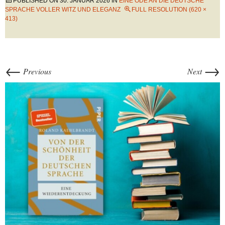
PUBLISHED ON
30. JANUAR 2026
IN
EINE ODE AN DIE DEUTSCHE
SPRACHE VOLLER WITZ UND ELEGANZ
FULL RESOLUTION (620 ×
413)
←
→
Previous
Next