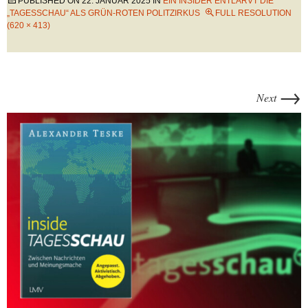
PUBLISHED ON
22. JANUAR 2025
IN
EIN INSIDER ENTLARVT DIE
„TAGESSCHAU“ ALS GRÜN-ROTEN POLITZIRKUS
FULL RESOLUTION
(620 × 413)
→
Next